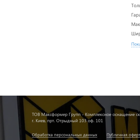
Тол
Гар
Мак
Ши
Пока
ТОВ Максформер Групп - Комплексное оснащение ск
г. Киев, прт. Отрыдный 103 оф. 101
Обработка персональных данных
Публичная офер