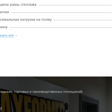
щина рамы стеллажа
антия
симальная нагрузка на полку
рина
зать всё
ладских, торговых и производственных помещений.
та