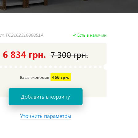
Есть в наличии
л: TC216231606051A
6 834 грн.
7 300 грн.
466 грн.
Ваша экономия
Добавить в корзину
Уточнить параметры