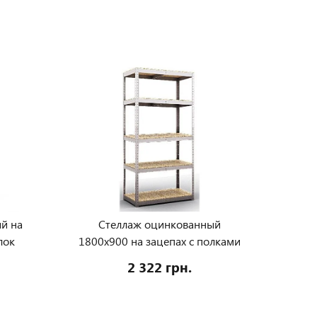
й на
Стеллаж оцинкованный
лок
1800х900 на зацепах с полками
МДФ
2 322 грн.