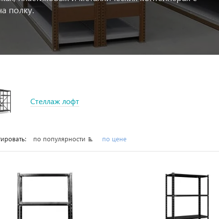
а полку.
Стеллаж лофт
ировать:
по популярности
по цене