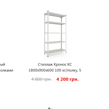
ный
Стеллаж Кронос КС
полками
1800х900х600 100 кг/полку, 5
полок, крашенный,
4 800 грн.
4 200 грн.
металлический