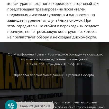
конфигурация входного «коридора» в торговый зал
предотвращает травмирование посетителей
подвижными частями турникета и одновременно
защищает турникет от случайных поломок. При
этом оградительные стойки и перекладины создают
прочную, но не громоздкую конструкцию, которая
не препятствует обзору и не создает дискомфорта.
ТОВ Максформер Групп - Комплексное оснащение складских,
торговых и производственных помещений.
г. Киев, прт. Отрыдный 103 оф. 101
Обработка персональных данных
Публичная оферта
© 2024 ТОВ Максформер Групп - все права защищены.
Нажмите для звонка
Копирование материалов без ссылки на сайт строго запрещено