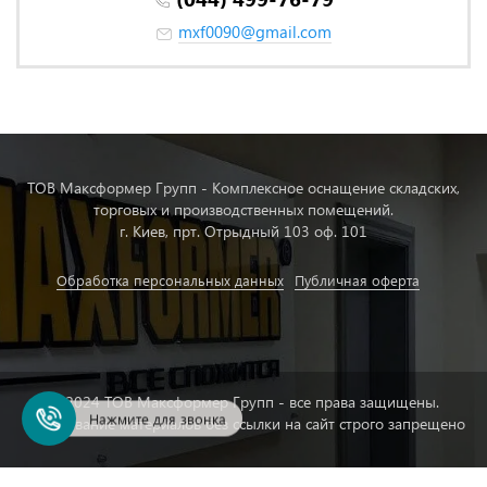
mxf0090@gmail.com
ТОВ Максформер Групп - Комплексное оснащение складских,
торговых и производственных помещений.
г. Киев, прт. Отрыдный 103 оф. 101
Обработка персональных данных
Публичная оферта
© 2024 ТОВ Максформер Групп - все права защищены.
Нажмите для звонка
Копирование материалов без ссылки на сайт строго запрещено