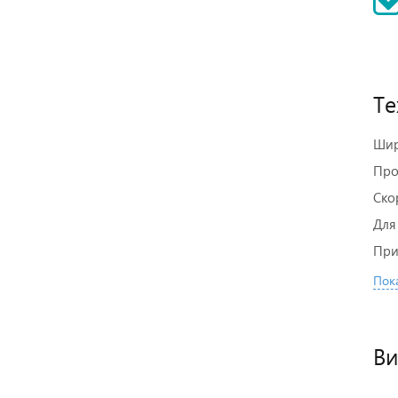
Те
Шир
Про
Ско
Для
При
Пока
Ви