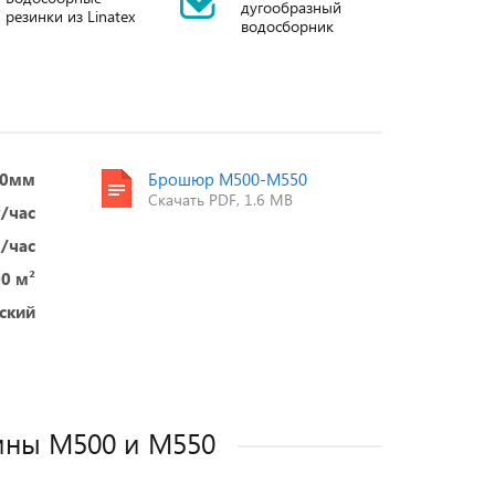
дугообразный
резинки из Linatex
водосборник
50мм
Брошюр M500-M550
Скачать PDF, 1.6 MB
²/час
м/час
00 м²
ский
ины M500 и M550