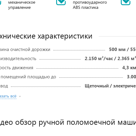
механическое
противоударного
управление
ABS пластика
хнические характеристики
ина очистной дорожки
500 мм / 5
изводительность
2.150 м²/час / 2.365 м
рость движения
4,3 к
 помещений площадью до
3.0
вод
Щеточный / электриче
зать всё
део обзор ручной поломоечной маш