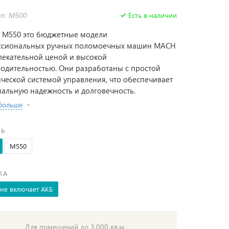
Есть в наличии
л: M500
 M550 это бюджетные модели
ссиональных ручных поломоечных машин MACH
лекательной ценой и высокой
одительностью. Они разработаны с простой
ческой системой управления, что обеспечивает
альную надежность и долговечность.
 больше
Ь
M550
КА
 не включает АКБ
Для помещений до 3,000 кв.м.