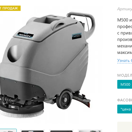
Артику
M500 и
профе
с прив
произв
механи
максим
Узнать
МОДЕЛ
M500
ФАСОВ
*цена