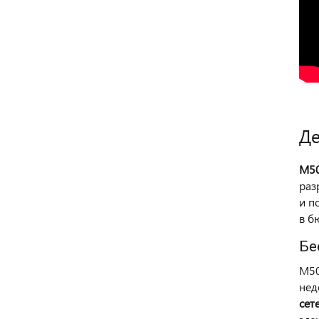
Де
M50
раз
и п
в б
Бе
M50
нед
сет