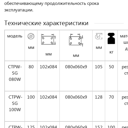
обеспечивающему продолжительность срока
эксплуатации.
Технические характеристики
модель
мат
ш
мм
мм
д
кг
мм
мм
CTPW-
80
102х084
080x060x9
105
50
ре
SG
с
080W
CTPW-
100
102х084
080x060x9
128
70
ре
SG
с
100W
CTPW-
125
102х084
080x060x9
152
100
ре