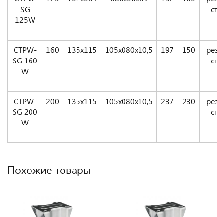
SG
с
125W
CTPW-
160
135x115
105x080x10,5
197
150
ре
SG 160
с
W
CTPW-
200
135x115
105x080x10,5
237
230
ре
SG 200
с
W
Похожие товары