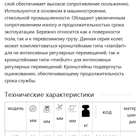
слой обеспечивает высокое сопротивление скольжению.
Используются в основном в машиностроении,
стекольной промышленности. Обладают увеличенным
сопротивлением износу и продолжительностью срока
эксплуатации. Бережно относится как к поверхности
пола, так и к перевозимому грузу. Данная серия колес
может комплектоваться кронштейнами типа «standart»
для не интенсивных регулярных перемещений, так и
кронштейнами типа «medium» для интенсивных
регулярных перемещений. Кронштейны подвергнуты
оцинкованию, обеспечивающему продолжительность
срока службы.
Технические характеристики
модель
мате
код
шин
мм
мм
мм
мм
ди
кг