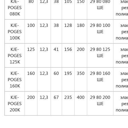
KJE-
80
12,3
38
105
150
29 80 080
элас
POGES
ШЕ
рез
080K
поли
KJE-
100
12,3
38
128
180
29 80 100
элас
POGES
ШЕ
рез
100K
поли
KJE-
125
12,3
41
156
200
29 80 125
элас
POGES
ШЕ
рез
125K
поли
KJE-
160
12,3
60
195
350
29 80 160
элас
POGES
ШЕ
рез
160K
поли
KJE-
200
12,3
67
235
400
29 80 200
элас
POGES
ШЕ
рез
200K
поли