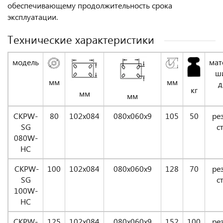
обеспечивающему продолжительность срока
эксплуатации.
Технические характеристики
модель
мат
ш
мм
мм
д
кг
мм
мм
CKPW-
80
102х084
080x060x9
105
50
ре
SG
с
080W-
НС
CKPW-
100
102х084
080x060x9
128
70
ре
SG
с
100W-
НС
CKPW-
125
102х084
080x060x9
152
100
ре