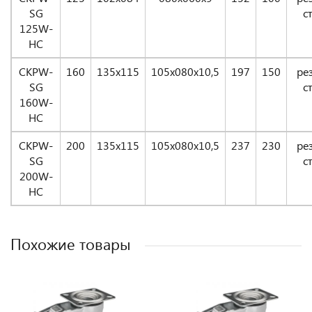
SG
с
125W-
НС
CKPW-
160
135x115
105x080x10,5
197
150
ре
SG
с
160W-
НС
CKPW-
200
135x115
105x080x10,5
237
230
ре
SG
с
200W-
НС
Похожие товары