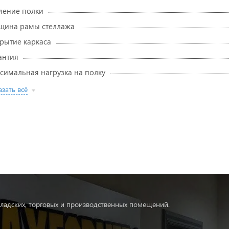
ление полки
щина рамы стеллажа
рытие каркаса
антия
симальная нагрузка на полку
зать всё
ладских, торговых и производственных помещений.