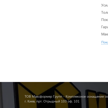
Уси
Тол
Пок
Гар
Мак
Пока
ТОВ Максформер Групп - Комплексное оснащение ск
г. Киев, прт. Отрыдный 103 оф. 101