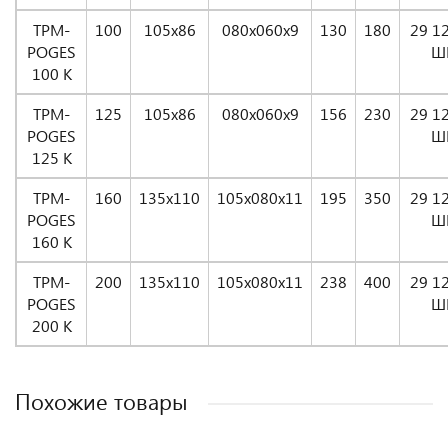
TРМ-
100
105x86
080x060x9
130
180
29 1
POGES
Ш
100 K
ТРМ-
125
105x86
080x060x9
156
230
29 1
POGES
Ш
125 K
ТРМ-
160
135x110
105x080x11
195
350
29 1
POGES
Ш
160 K
ТРМ-
200
135x110
105x080x11
238
400
29 1
POGES
Ш
200 K
Похожие товары